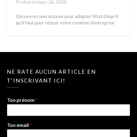
Posted on
mars 26, 2020
Découvrez mes astuces pour adopter l’état d’esprit
qu’il faut pour réussir votre création d’entreprise
NE RATE AUCUN ARTICLE EN
T’INSCRIVANT ICI!
Ton prénom
*
Ton email
*